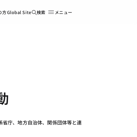
の方
Global Site
検索
メニュー
動
係省庁、地方自治体、関係団体等と連