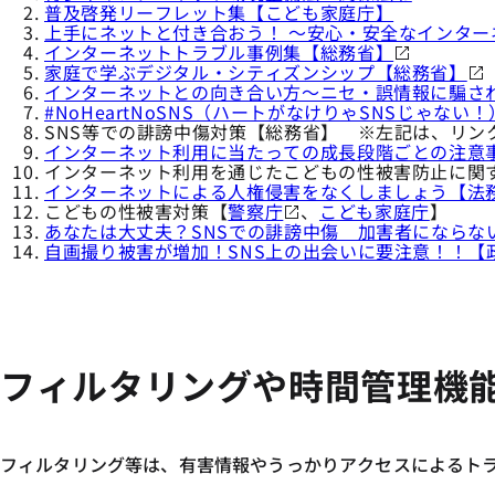
普及啓発リーフレット集【こども家庭庁】
上手にネットと付き合おう！ ～安心・安全なインタ
インターネットトラブル事例集【総務省】
家庭で学ぶデジタル・シティズンシップ【総務省】
インターネットとの向き合い方～ニセ・誤情報に騙さ
#NoHeartNoSNS（ハートがなけりゃSNSじゃない
SNS等での誹謗中傷対策【総務省】 ※左記は、リン
インターネット利用に当たっての成長段階ごとの注意
インターネット利用を通じたこどもの性被害防止に関
インターネットによる人権侵害をなくしましょう【法
こどもの性被害対策【
警察庁
、
こども家庭庁
】
あなたは大丈夫？SNSでの誹謗中傷 加害者になら
自画撮り被害が増加！SNS上の出会いに要注意！！【
フィルタリングや時間管理機
フィルタリング等は、有害情報やうっかりアクセスによるト