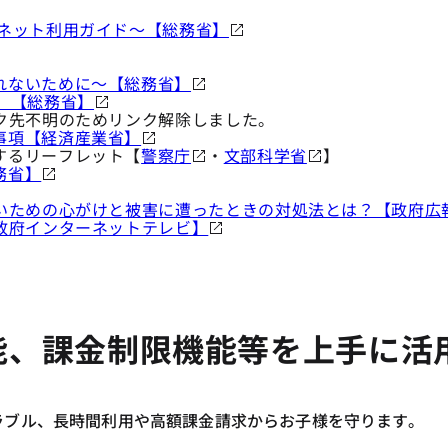
ーネット利用ガイド～【総務省】
れないために～【総務省】
！）【総務省】
ク先不明のためリンク解除しました。
事項【経済産業省】
するリーフレット【
警察庁
・
文部科学省
】
務省】
ないための心がけと被害に遭ったときの対処法とは？【政府広
政府インターネットテレビ】
能、課金制限機能等を上手に活
ラブル、長時間利用や高額課金請求からお子様を守ります。