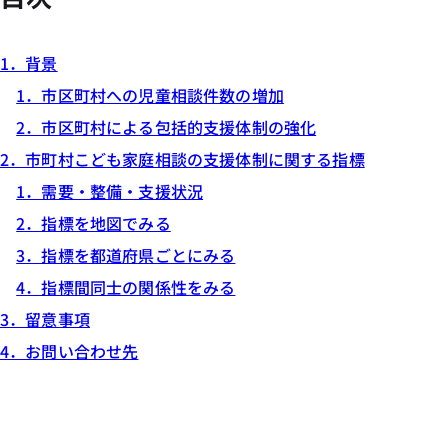
1．背景
1．市区町村への児童相談件数の増加
2．市区町村による包括的支援体制の強化
2．市町村こども家庭相談の支援体制に関する指標
1．需要・整備・支援状況
2．指標を地図でみる
3．指標を都道府県ごとにみる
4．指標間同士の関係性をみる
3．留意事項
4．お問い合わせ先