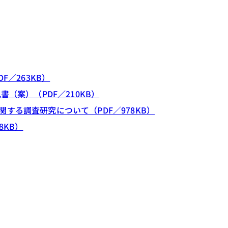
F／263KB）
（案）（PDF／210KB）
する調査研究について（PDF／978KB）
8KB）