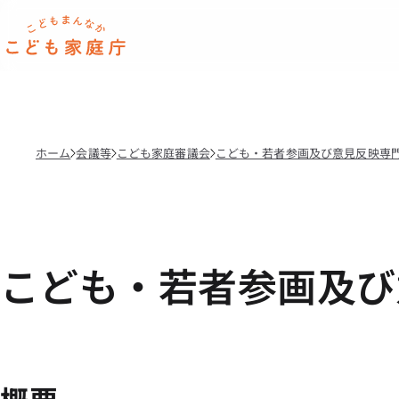
本文へ移動
ホーム
ホーム
会議等
こども家庭審議会
こども・若者参画及び意見反映専
こども・若者参画及び