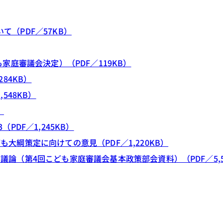
（PDF／57KB）
家庭審議会決定）（PDF／119KB）
84KB）
548KB）
）
DF／1,245KB）
綱策定に向けての意見（PDF／1,220KB）
論（第4回こども家庭審議会基本政策部会資料）（PDF／5,5