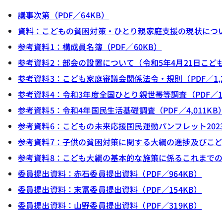
議事次第（PDF／64KB）
資料：こどもの貧困対策・ひとり親家庭支援の現状について
参考資料1：構成員名簿（PDF／60KB）
参考資料2：部会の設置について（令和5年4月21日こども
参考資料3：こども家庭審議会関係法令・規則（PDF／1,2
参考資料4：令和3年度全国ひとり親世帯等調査（PDF／1,
参考資料5：令和4年国民生活基礎調査（PDF／4,011KB
参考資料6：こどもの未来応援国民運動パンフレット2023（P
参考資料7：子供の貧困対策に関する大綱の進捗及びこども大
参考資料8：こども大綱の基本的な施策に係るこれまでの議
委員提出資料：赤石委員提出資料（PDF／964KB）
委員提出資料：末冨委員提出資料（PDF／154KB）
委員提出資料：山野委員提出資料（PDF／319KB）