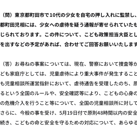
（問）東京都町田市で10代の少女を自宅の押し入れに監禁し
都町田児相には、少女への虐待を疑う通報が寄せられていたも
じられております。この件について、こども政策担当大臣とし
を出すなどの予定があれば、合わせてご回答お願いいたしま
（答）お尋ねの事案については、現在、警察において捜査等
ども家庭庁としては、児童虐待により重大事件が発生するこ
も児童相談所運営指針において、虐待通告を受理したのち、原
るという全国のルールや、安全確認等により、こどもの心身
の危機介入を行うこと等について、全国の児童相談所に対し
さらに、今般の事を受け、5月19日付で原則48時間以内の
続き、こどもの命と安全を守るための対応について、あらゆ