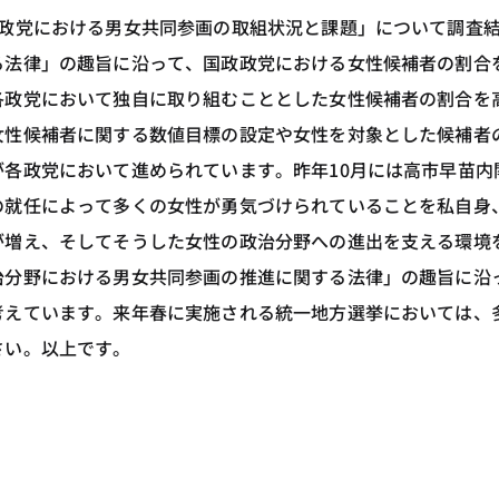
各政党における男女共同参画の取組状況と課題」について調査
る法律」の趣旨に沿って、国政政党における女性候補者の割合
各政党において独自に取り組むこととした女性候補者の割合を
女性候補者に関する数値目標の設定や女性を対象とした候補者
各政党において進められています。昨年10月には高市早苗内
の就任によって多くの女性が勇気づけられていることを私自身
が増え、そしてそうした女性の政治分野への進出を支える環境
治分野における男女共同参画の推進に関する法律」の趣旨に沿
考えています。来年春に実施される統一地方選挙においては、
さい。以上です。