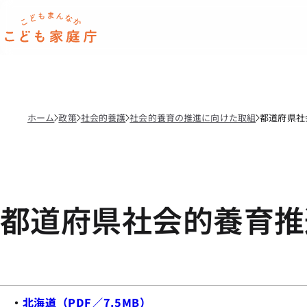
本文へ移動
ホーム
ホーム
政策
社会的養護
社会的養育の推進に向けた取組
都道府県社
都道府県社会的養育推
・
北海道（PDF／7.5MB）