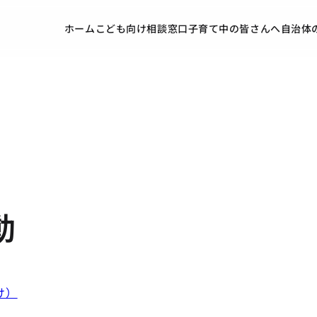
ホーム
こども向け
相談窓口
子育て中の皆さんへ
自治体
動
け）