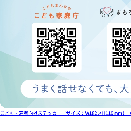
こども・若者向けステッカー（サイズ：W182×H119mm）（P