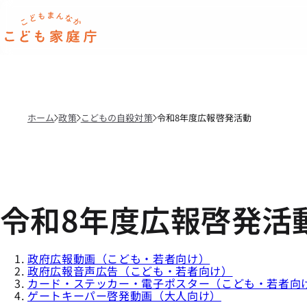
本文へ移動
ホーム
ホーム
政策
こどもの自殺対策
令和8年度広報啓発活動
令和8年度広報啓発活
政府広報動画（こども・若者向け）
政府広報音声広告（こども・若者向け）
カード・ステッカー・電子ポスター（こども・若者向
ゲートキーパー啓発動画（大人向け）