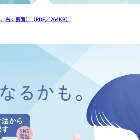
右：裏面）（PDF／264KB）