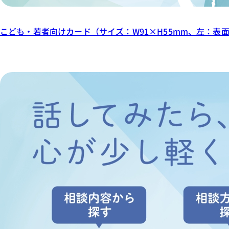
こども・若者向けカード（サイズ：W91×H55mm、左：表面、