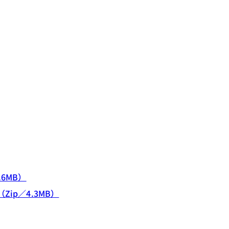
6MB）
p／4.3MB）