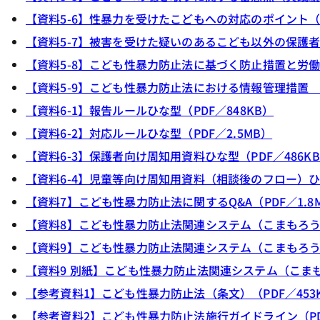
【資料5-6】性暴力を受けたこどもへの対応のポイント（PD
【資料5-7】被害を受けた疑いのあるこども以外の保護者と
【資料5-8】こども性暴力防止法に基づく防止措置と労働法
【資料5-9】こども性暴力防止法における情報管理措置 動
【資料6-1】報告ルールひな型（PDF／848KB）
【資料6-2】対応ルールひな型（PDF／2.5MB）
【資料6-3】保護者向け周知用資料ひな型（PDF／486K
【資料6-4】児童等向け周知用資料（相談後のフロー）ひな
【資料7】こども性暴力防止法に関するQ&A（PDF／1.8
【資料8】こども性暴力防止法関連システム（こまもろうシ
【資料9】こども性暴力防止法関連システム（こまもろうシ
【資料9 別紙】こども性暴力防止法関連システム（こまも
【参考資料1】こども性暴力防止法（条文）（PDF／453
【参考資料2】こども性暴力防止法施行ガイドライン（PDF