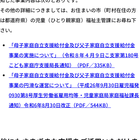
知した事業内容は次のとおりです。
その他の詳細につきましては、お住まいの市（町村在住の方
は都道府県）の児童（ひとり親家庭）福祉主管課にお尋ね下
さい。
「母子家庭自立支援給付金及び父子家庭自立支援給付金
事業の実施について」（令和８年４月９日こ支家第180号
こども家庭庁支援局長通知）（PDF／335KB）
「母子家庭自立支援給付金及び父子家庭自立支援給付金
事業の円滑な運営について」（平成26年9月30日雇児福発
0930第8号厚生労働省雇用均等・児童家庭局家庭福祉課長
通知）令和6年8月30日改正（PDF／544KB）