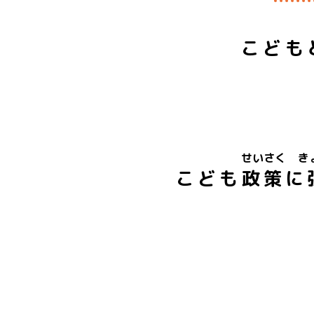
こども
せいさく
き
こども
政策
に