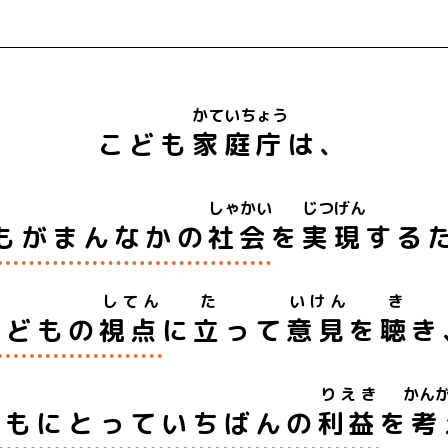
かていちょう
こども
家庭庁
は、
しゃかい
じつげん
もがまんなかの
社会
を
実現
する
してん
た
いけん
き
こどもの
視点
に
立
って
意見
を
聴
き
りえき
かん
どもにとっていちばんの
利益
を
考