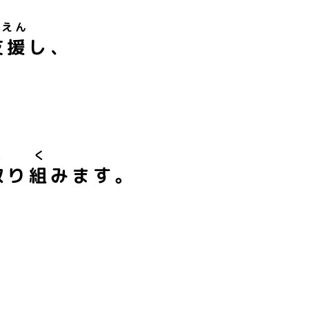
しえん
支援
し、
と
く
取
り
組
みます。