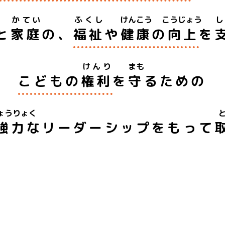
かてい
ふくし
けんこう
こうじょう
と
家庭
の、
福祉
や
健康
の
向上
を
けんり
まも
こどもの
権利
を
守
るための
ょうりょく
強力
な
リーダーシップをもって